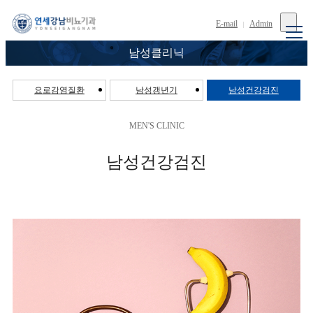
E-mail
Admin
남성클리닉
요로감염질환
남성갱년기
남성건강검진
MEN'S CLINIC
남성건강검진