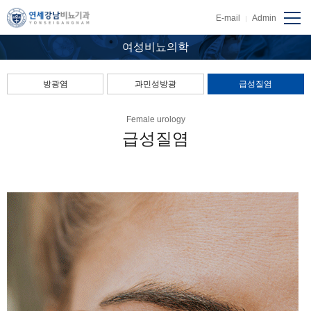
E-mail
Admin
여성비뇨의학
방광염
과민성방광
급성질염
Female urology
급성질염